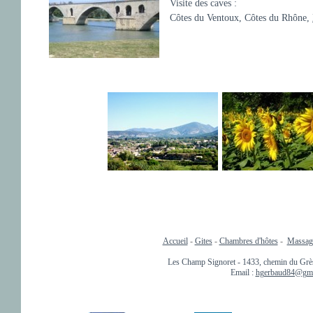
Visite des caves :
Côtes du Ventoux, Côtes du Rhône,
Accueil
-
Gites
-
Chambres d'hôtes
-
Massage
Les Champ Signoret - 1433, chemin du Grès 
Email :
hgerbaud84@gma