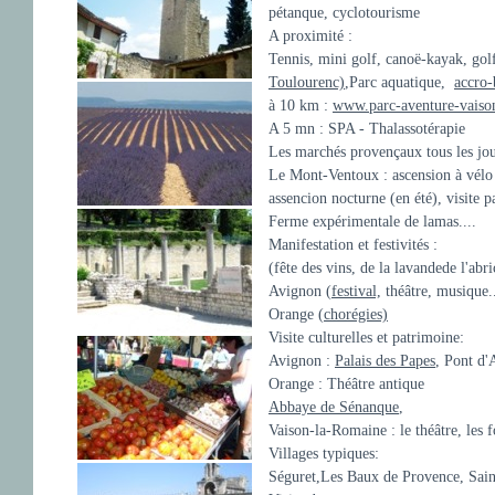
pétanque, cyclotourisme
A proximité :
Tennis, mini golf, canoë-kayak, golf
Toulourenc)
,Parc aquatique,
accro-
à 10 km :
www.parc-aventure-vais
A 5 mn : SPA - Thalassotérapie
Les marchés provençaux tous les jou
Le Mont-Ventoux : ascension à vélo
assencion nocturne (en été), visite p
Ferme expérimentale de lamas....
Manifestation et festivités :
(fête des vins, de la lavandede l'abri
Avignon (
festival,
théâtre, musique.
Orange (
chorégies)
Visite culturelles et patrimoine:
Avignon :
Palais des Papes
, Pont d'
Orange : Théâtre antique
Abbaye de Sénanque
,
Vaison-la-Romaine : le théâtre, les fou
Villages typiques:
Séguret,Les Baux de Provence, Sai